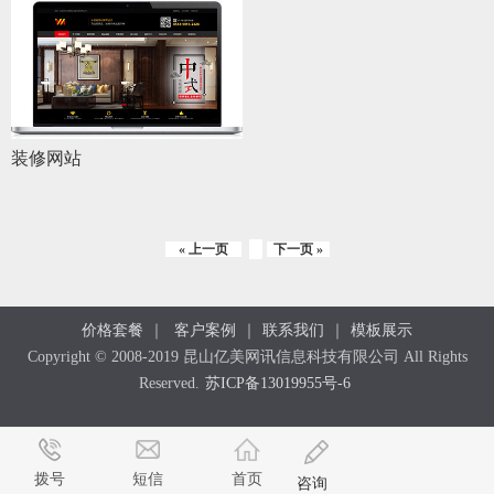
装修网站
« 上一页
下一页 »
价格套餐
｜
客户案例
｜
联系我们
｜
模板展示
Copyright © 2008-2019 昆山亿美网讯信息科技有限公司 All Rights
Reserved.
苏ICP备13019955号-6
拨号
短信
首页
咨询